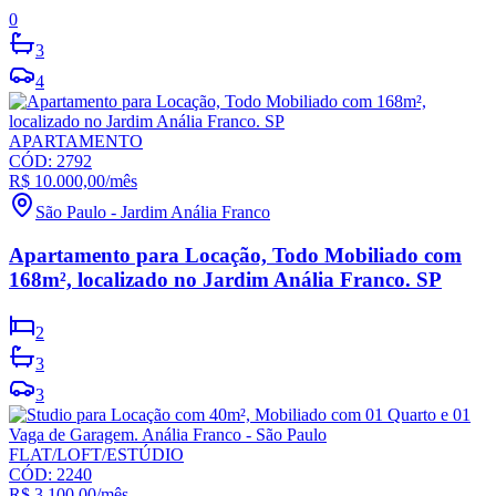
0
3
4
APARTAMENTO
CÓD:
2792
R$ 10.000,00
/mês
São Paulo
-
Jardim Anália Franco
Apartamento para Locação, Todo Mobiliado com
168m², localizado no Jardim Anália Franco. SP
2
3
3
FLAT/LOFT/ESTÚDIO
CÓD:
2240
R$ 3.100,00
/mês