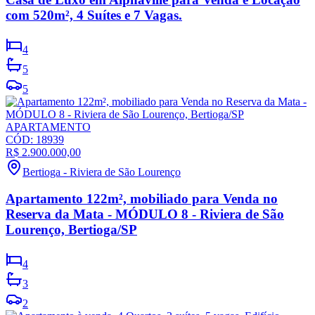
com 520m², 4 Suítes e 7 Vagas.
4
5
5
APARTAMENTO
CÓD:
18939
R$ 2.900.000,00
Bertioga
-
Riviera de São Lourenço
Apartamento 122m², mobiliado para Venda no
Reserva da Mata - MÓDULO 8 - Riviera de São
Lourenço, Bertioga/SP
4
3
2