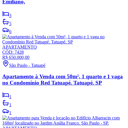
Emiliano,
3
5
6
APARTAMENTO
CÓD:
7428
R$ 650.000,00
São Paulo
-
Tatuapé
Apartamento à Venda com 50m², 1 quarto e 1 vaga
no Condomínio Red Tatuapé. Tatuapé. SP
1
1
1