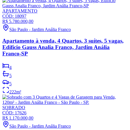
APARTAMENTO
CÓD:
18097
R$ 5.780.000,00
São Paulo
-
Jardim Anália Franco
Apartamento à venda, 4 Quartos, 3 suítes, 5 vagas,
Edifício Gauss Analia Franco, Jardim Anália
Franco-SP
4
5
5
222
m²
SOBRADO
CÓD:
17626
R$ 1.170.000,00
São Paulo
-
Jardim Anália Franco