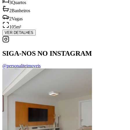
3
Quartos
2
Banheiros
2
Vagas
105
m²
VER DETALHES
SIGA-NOS NO INSTAGRAM
@personaliteimoveis