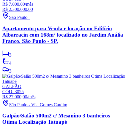
R$ 7.000,00
/mês
R$ 2.300.000,00
São Paulo
-
Apartamento para Venda e locação no Edifício
Albarracin com 168m² localizado no Jardim Anália
Franco. São Paulo - SP.
3
4
3
GALPÃO
CÓD:
3055
R$ 27.000,00
/mês
São Paulo
-
Vila Gomes Cardim
Galpão/Salão 500m2 c/ Mesanino 3 banheiros
Otima Localização Tatuapé