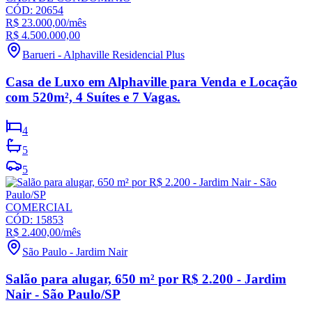
CÓD:
20654
R$ 23.000,00
/mês
R$ 4.500.000,00
Barueri
-
Alphaville Residencial Plus
Casa de Luxo em Alphaville para Venda e Locação
com 520m², 4 Suítes e 7 Vagas.
4
5
5
COMERCIAL
CÓD:
15853
R$ 2.400,00
/mês
São Paulo
-
Jardim Nair
Salão para alugar, 650 m² por R$ 2.200 - Jardim
Nair - São Paulo/SP