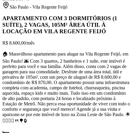
São Paulo
-
Vila Regente Feijó
APARTAMENTO COM 3 DORMITÓRIOS (1
SUÍTE), 2 VAGAS, 105M² ÁREA ÚTIL À
LOCAÇÃO EM VILA REGENTE FEIJÓ
R$ 8.600,00
/mês
🏠 Maravilhoso apartamento para alugar na Vila Regente Feijó, em
São Paulo! 🌆 Com 3 quartos, 2 banheiros e 1 suíte, este imóvel é
perfeito para você e sua família. Além disso, conta com 2 vagas de
garagem para sua comodidade. Desfrute de uma área total, útil e
privativa de 105m², com um preço de aluguel de R$ 8.600,00 e
condomínio de R$ 870,00. O apartamento possui uma infraestrutura
completa com academia, campo de futebol, churrasqueira, piscina
aquecida, espaço kids e muito mais. Tudo isso em um condomínio
de alto padrão, com portaria 24 horas e localizado próximo à
Estação de Metrô. Não perca essa oportunidade de viver com todo o
conforto e segurança que você merece! Agende já a sua visita e
apaixone-se por este imóvel de luxo na Zona Leste de São Paulo. 🌟
🏊‍♂️🏋️‍♂️🍴🌳🔒