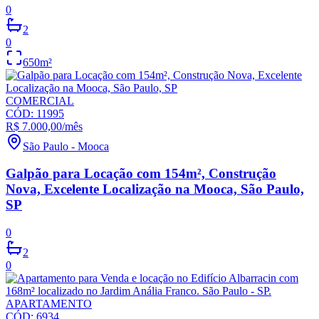
0
2
0
650
m²
COMERCIAL
CÓD:
11995
R$ 7.000,00
/mês
São Paulo
-
Mooca
Galpão para Locação com 154m², Construção
Nova, Excelente Localização na Mooca, São Paulo,
SP
0
2
0
APARTAMENTO
CÓD:
6934